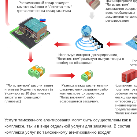
транспортировки гр
Растаможенный товар покидает
"Логистик-тюм"
таможенный пост и "Логистик-тюм"
занимается оформ
доставляет его на склад заказчика
всех необходимых
документов нетари
регулирования
Используя интернет-декларирование,
"Логистик-тюм" реализует выпуск товара в
Тов
свободное обращение
зат
"Логистик-тюм" рассчитывает
Разница между расчетными и
Компаниям, к
итоговый бюджет по проекту (в
фактическими затратами либо
покупают това
9 случаях из 10 фактические
компенсируется заказчиком
рубежом не ча
затраты не превышают
"Логистик-тюму", либо
месяц, как пр
плановых)
возвращается заказчику.
интересна ус
внешнеторгово
предлагаемая
"Логистик-тюм
Услуги таможенного агентирования могут быть осуществлены как в
комплексе, так и в виде отдельной услуги для заказчика. В состав
комплекса услуг по таможенному агентированию входят