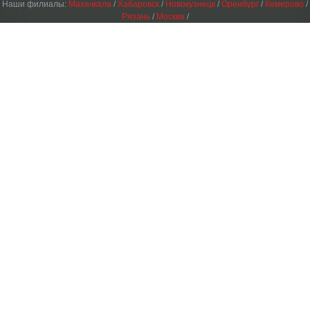
Наши филиалы:
Махачкала
/
Хабаровск
/
Новокузнецк
/
Оренбург
/
Кемерово
/
Рязань
/
Москва
/