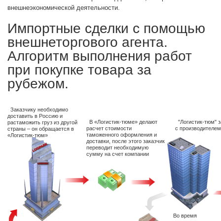
внешнеэкономической деятельности.
Импортные сделки с помощью
внешнеторгового агента.
Алгоритм выполнения работ
при покупке товара за
рубежом.
Заказчику необходимо
доставить в Россию и
В «Логистик-тюме» делают
"Логистик-тюм" 
растаможить груз из другой
расчет стоимости
с производителем
страны – он обращается в
таможенного оформления и
«Логистик-тюм»
доставки, после этого заказчик
переводит необходимую
сумму на счет компании
Во время